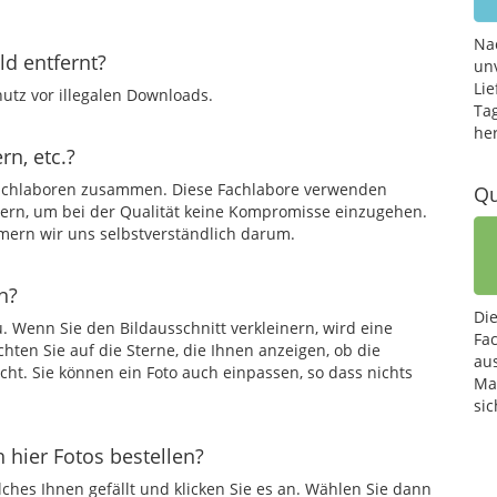
Na
d entfernt?
un
Lie
utz vor illegalen Downloads.
Ta
he
rn, etc.?
 Fachlaboren zusammen. Diese Fachlabore verwenden
Qu
rern, um bei der Qualität keine Kompromisse einzugehen.
mmern wir uns selbstverständlich darum.
n?
Di
. Wenn Sie den Bildausschnitt verkleinern, wird eine
Fa
chten Sie auf die Sterne, die Ihnen anzeigen, ob die
au
cht. Sie können ein Foto auch einpassen, so dass nichts
Mat
sic
h hier Fotos bestellen?
ches Ihnen gefällt und klicken Sie es an. Wählen Sie dann